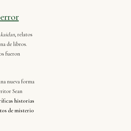
terror
e
kaidan
, relatos
na de libros.
ros fueron
 una nueva forma
scritor Sean
ríficas historias
atos de misterio