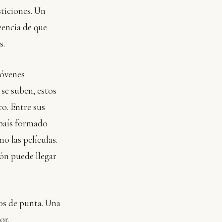
sticiones. Un
eencia de que
s.
jóvenes
 se suben, estos
co. Entre sus
 país formado
o las películas.
ión puede llegar
los de punta. Una
or.