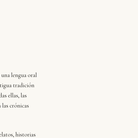
a una lengua oral
ntigua tradición
as ellas, las
 las crónicas
elatos, historias