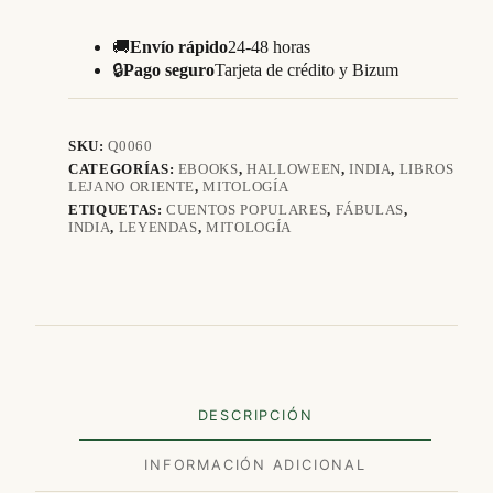
de
la
India
🚚
Envío rápido
24-48 horas
cantidad
🔒
Pago seguro
Tarjeta de crédito y Bizum
SKU:
Q0060
CATEGORÍAS:
EBOOKS
,
HALLOWEEN
,
INDIA
,
LIBROS
LEJANO ORIENTE
,
MITOLOGÍA
ETIQUETAS:
CUENTOS POPULARES
,
FÁBULAS
,
INDIA
,
LEYENDAS
,
MITOLOGÍA
DESCRIPCIÓN
INFORMACIÓN ADICIONAL