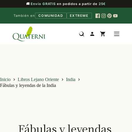
🚚
Envío GRATIS
en pedidos a partir de
25€
También en
COMUNIDAD
EXTREME
Saltar
al
contenido
Inicio
Libros Lejano Oriente
India
Fábulas y leyendas de la India
Fábulas y leyendas