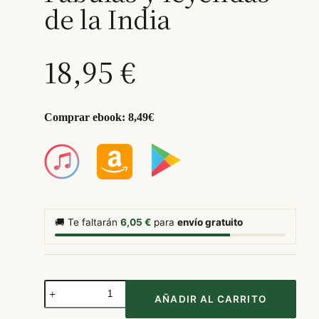
de la India
18,95
€
Comprar ebook: 8,49€
🚚 Te faltarán
6,05
€
para
envío gratuito
Fábulas
y
AÑADIR AL CARRITO
leyendas