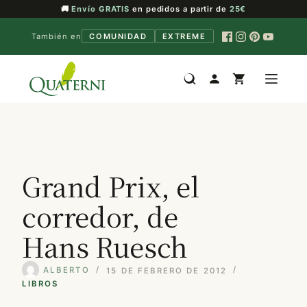
🚚
Envío GRATIS
en pedidos a partir de
25€
También en
COMUNIDAD
EXTREME
Saltar
al
contenido
Grand Prix, el
corredor, de
Hans Ruesch
ALBERTO
15 DE FEBRERO DE 2012
LIBROS