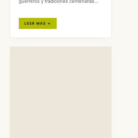
guerreros y tradiciones centenarias
hasta el anime y su tecnología puntera.
Pero Japón es un país con muchísimo
más que…