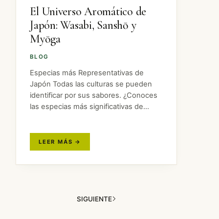
El Universo Aromático de
Japón: Wasabi, Sanshō y
Myōga
BLOG
Especias más Representativas de
Japón Todas las culturas se pueden
identificar por sus sabores. ¿Conoces
las especias más significativas de
Japón que logran esa diferenciación? A
continuación, te mostramos tres de las
especias nativas japonesas que
caracterizan el sabor de…
SIGUIENTE