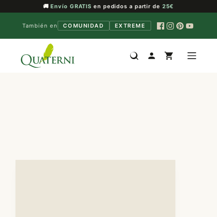
🚚
Envío GRATIS
en pedidos a partir de
25€
También en
COMUNIDAD
EXTREME
Saltar
al
contenido