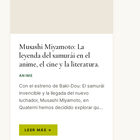
Musashi Miyamoto: La
leyenda del samurái en el
anime, el cine y la literatura.
ANIME
Con el estreno de Baki-Dou: El samurái
invencible y la llegada del nuevo
luchador, Musashi Miyamoto, en
Quaterni hemos decidido explorar qué
otras obras han retratado a este
legendario guerrero y cómo lo han
interpretado. Su vida Niñez y juventud:
…