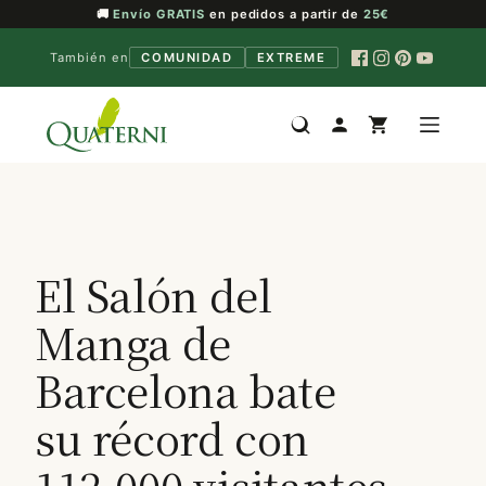
🚚
Envío GRATIS
en pedidos a partir de
25€
También en
COMUNIDAD
EXTREME
Saltar
al
contenido
El Salón del
Manga de
Barcelona bate
su récord con
112.000 visitantes