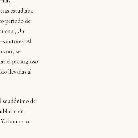
s más
ntras estudiaba
to período de
01 con ‚ Un
es autores. Al
n 2007 se
ar el prestigioso
do llevadas al
el seudónimo de
ublican en
 ‚ Yo tampoco