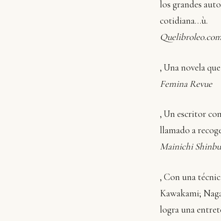
los grandes auto
cotidiana…ù.
Quelibroleo.co
‚ Una novela que
Femina Revue
‚ Un escritor co
llamado a recoge
Mainichi Shinb
‚ Con una técnic
Kawakami; Nagash
logra una entre