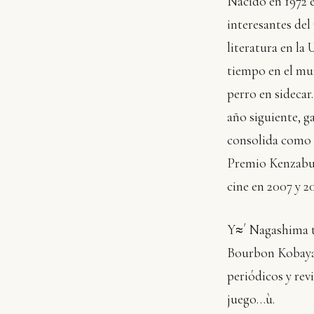
Nacido en 1972 
interesantes del
literatura en la
tiempo en el mun
perro en sidecar
año siguiente, 
consolida como u
Premio Kenzabur
cine en 2007 y 2
Y≈´ Nagashima t
Bourbon Kobayash
periódicos y rev
juego…ù.