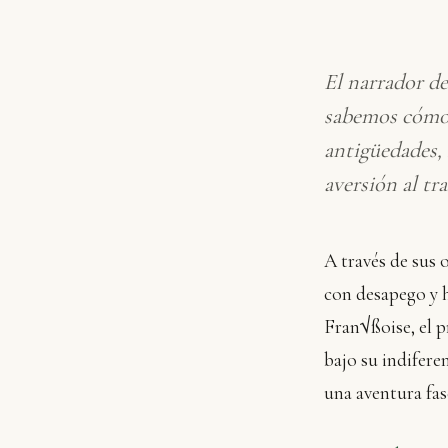
El narrador de
sabemos cómo s
antigüedades, 
aversión al tra
A través de sus
con desapego y h
Fran√ßoise, el p
bajo su indifere
una aventura fas