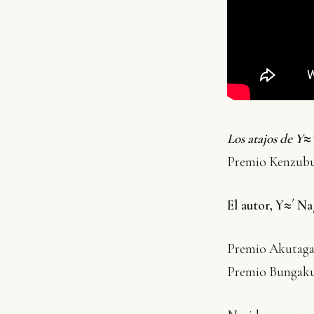
Los atajos de Y≈
Premio Kenzubu
El autor, Y≈´ N
Premio Akutaga
Premio Bungaku