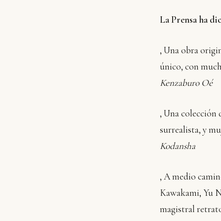
La Prensa ha d
‚ Una obra origi
único, con mucho
Kenzaburo Oé
‚ Una colección 
surrealista, y m
Kodansha
‚ A medio camino
Kawakami, Yu Na
magistral retrat