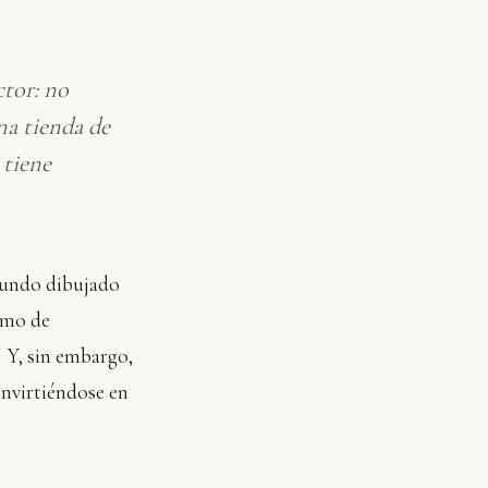
ctor: no
na tienda de
 tiene
mundo dibujado
umo de
 Y, sin embargo,
onvirtiéndose en