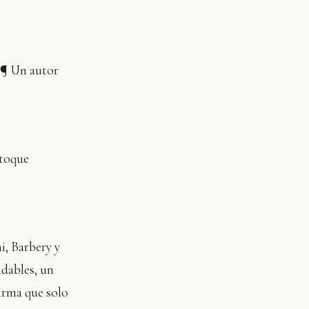
a…¶ Un autor
 toque
i, Barbery y
dables, un
irma que solo