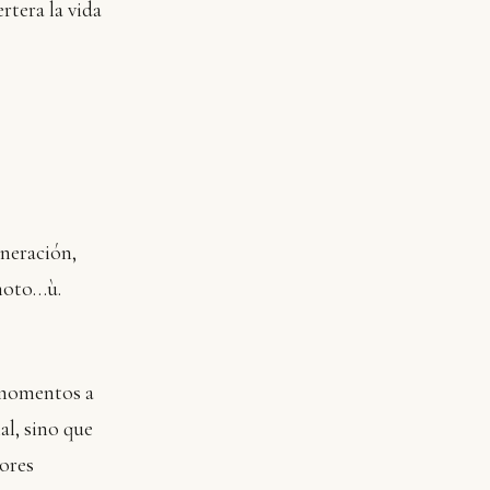
rtera la vida
eneración,
imoto…ù.
r momentos a
l, sino que
ores