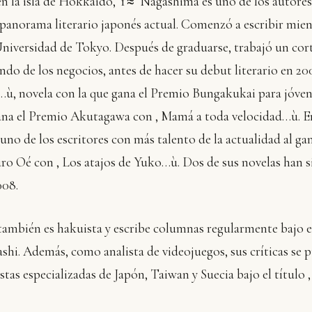
en la isla de Hokkaido, Y≈´ Nagashima es uno de los autore
 panorama literario japonés actual. Comenzó a escribir mie
 Universidad de Tokyo. Después de graduarse, trabajó un cor
do de los negocios, antes de hacer su debut literario en 20
…ù, novela con la que gana el Premio Bungakukai para jóven
gana el Premio Akutagawa con ‚ Mamá a toda velocidad…ù. E
no de los escritores con más talento de la actualidad al gan
o Oé con ‚ Los atajos de Yuko…ù. Dos de sus novelas han si
008.
ambién es hakuista y escribe columnas regularmente bajo 
i. Además, como analista de videojuegos, sus críticas se p
istas especializadas de Japón, Taiwan y Suecia bajo el título