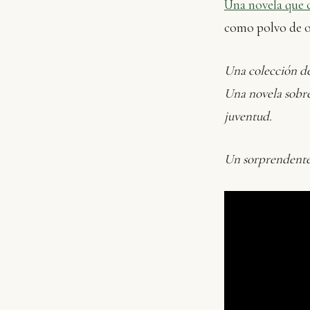
Una novela que 
como polvo de or
Una colección de
Una novela sobre
juventud.
Un sorprendente