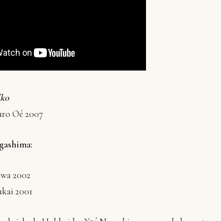
´ko
ro Oé 2007
agashima:
wa 2002
kai 2001