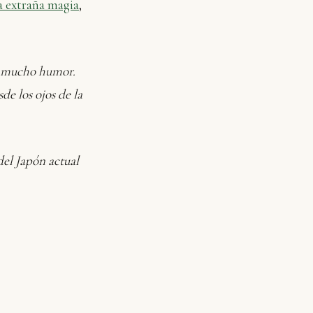
a extraña magia
,
on mucho humor.
e los ojos de la
el Japón actual