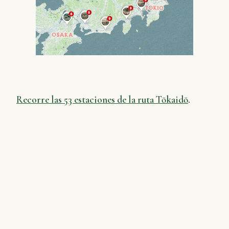
Recorre las 53 estaciones de la ruta T
ō
kaid
ō
.