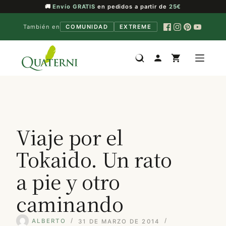
🚚
Envío GRATIS
en pedidos a partir de
25€
También en
COMUNIDAD
EXTREME
Saltar
al
contenido
Viaje por el
Tokaido. Un rato
a pie y otro
caminando
ALBERTO
31 DE MARZO DE 2014