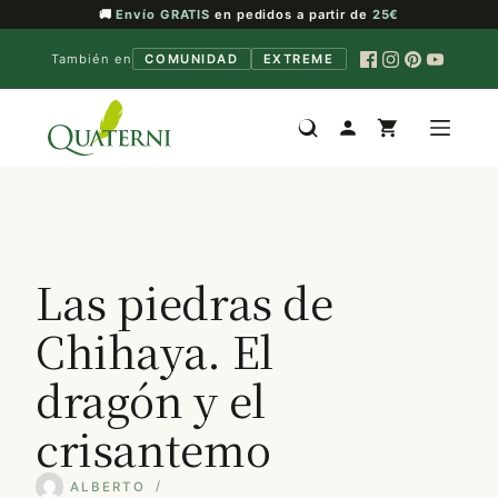
🚚
Envío GRATIS
en pedidos a partir de
25€
También en
COMUNIDAD
EXTREME
Saltar
al
contenido
Las piedras de
Chihaya. El
dragón y el
crisantemo
ALBERTO