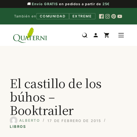
🚚
Envío GRATIS
en pedidos a partir de
25€
También en
COMUNIDAD
EXTREME
Saltar
al
contenido
El castillo de los
búhos –
Booktrailer
ALBERTO
17 DE FEBRERO DE 2015
LIBROS