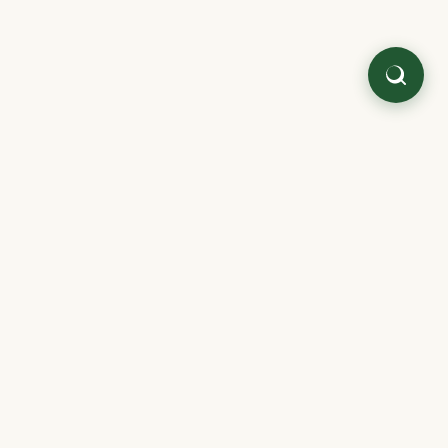
Quaterni.
Literatura japonesa y oriental,
cuidada como antes.