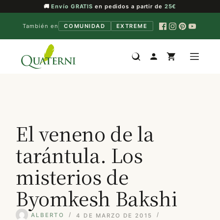
🚚
Envío GRATIS
en pedidos a partir de
25€
También en
COMUNIDAD
EXTREME
Saltar
al
contenido
El veneno de la
tarántula. Los
misterios de
Byomkesh Bakshi
ALBERTO
4 DE MARZO DE 2015