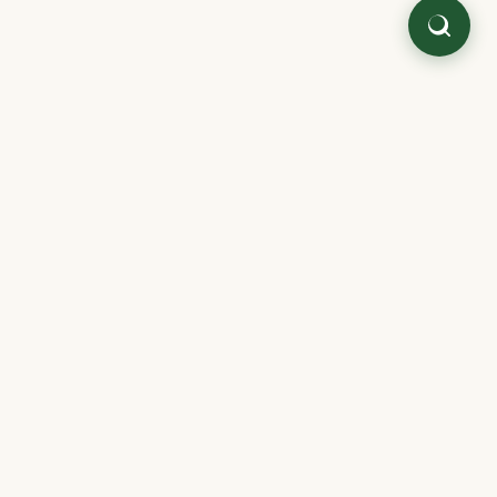
Quaterni.
Literatura japonesa y oriental,
cuidada como antes.
C/ Mar Mediterráneo, 2 · Nave 6
28830 San Fernando de Henares, Madrid