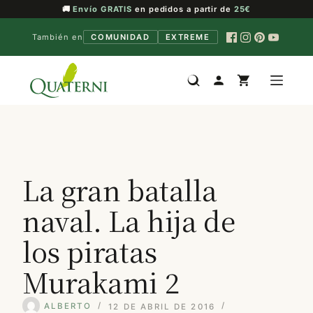
🚚
Envío GRATIS
en pedidos a partir de
25€
También en
COMUNIDAD
EXTREME
Saltar
al
contenido
La gran batalla
naval. La hija de
los piratas
Murakami 2
ALBERTO
12 DE ABRIL DE 2016