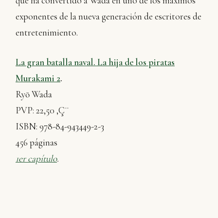
que ha convertido a Wada en uno de los máximos
exponentes de la nueva generación de escritores de
entretenimiento.
La gran batalla naval. La hija de los piratas
Murakami 2
.
Ryō Wada
PVP: 22,50 ‚Ç¨
ISBN: 978-84-943449-2-3
456 páginas
1er capítulo
.