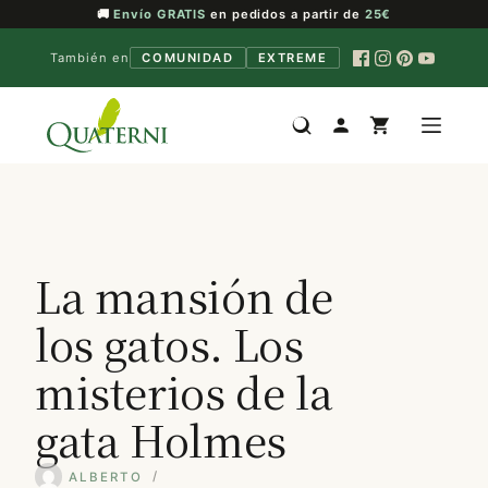
🚚
Envío GRATIS
en pedidos a partir de
25€
También en
COMUNIDAD
EXTREME
Saltar
al
contenido
La mansión de
los gatos. Los
misterios de la
gata Holmes
ALBERTO