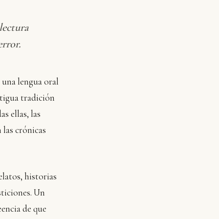
lectura
error.
a una lengua oral
ntigua tradición
s ellas, las
 las crónicas
elatos, historias
sticiones. Un
eencia de que