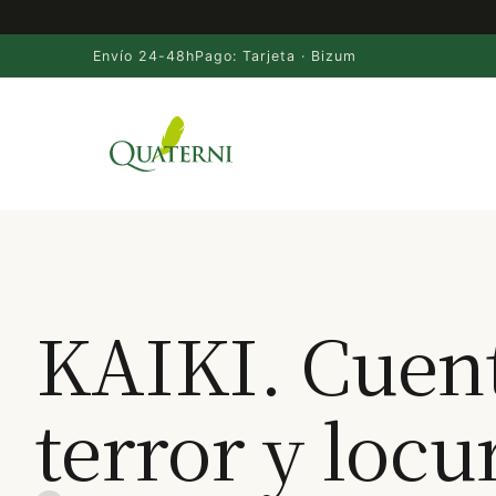
Envío 24-48h
Pago: Tarjeta · Bizum
Saltar
al
contenido
KAIKI. Cuen
terror y locu