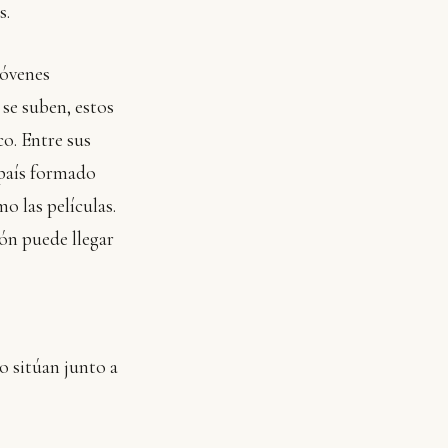
s.
jóvenes
 se suben, estos
co. Entre sus
 país formado
o las películas.
ión puede llegar
lo sitúan junto a