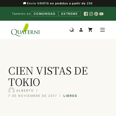
🚚
Envío GRATIS
en pedidos a partir de
25€
También en
COMUNIDAD
EXTREME
Saltar
al
contenido
CIEN VISTAS DE
TOKIO
ALBERTO
7 DE NOVIEMBRE DE 2017
LIBROS