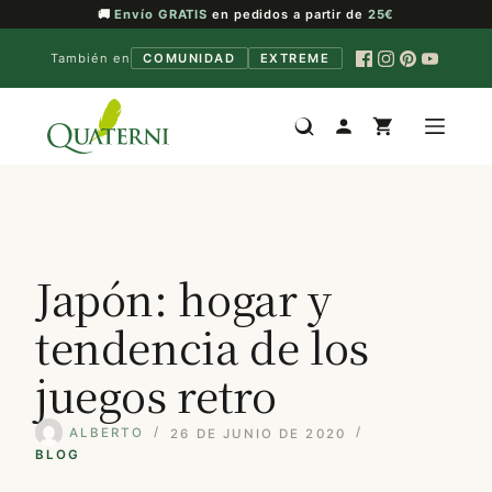
🚚
Envío GRATIS
en pedidos a partir de
25€
También en
COMUNIDAD
EXTREME
Saltar
al
contenido
Japón: hogar y
tendencia de los
juegos retro
ALBERTO
26 DE JUNIO DE 2020
BLOG