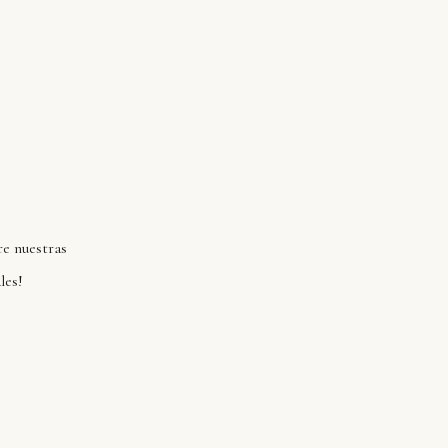
re nuestras
les!