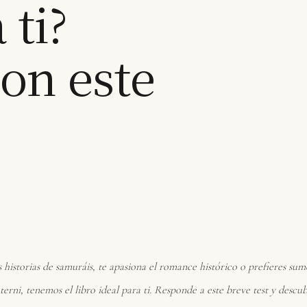
 ti?
on este
as historias de samuráis, te apasiona el romance histórico o prefieres s
erni, tenemos el libro ideal para ti. Responde a este breve test y descu