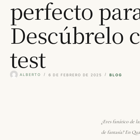
perfecto para
Descúbrelo c
test
ALBERTO
6 DE FEBRERO DE 2025
BLOG
¿Eres fanático de l
de fantasía? En Quat