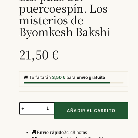
puercoespín. Los
misterios de
Byomkesh Bakshi
21,50
€
🚚 Te faltarán
3,50
€
para
envío gratuito
Las
púas
AÑADIR AL CARRITO
del
puercoespín.
Los
misterios
🚚
Envío rápido
24-48 horas
de