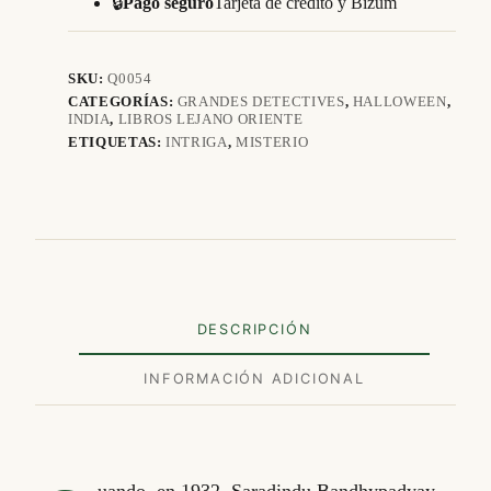
🔒
Pago seguro
Tarjeta de crédito y Bizum
Byomkesh
Bakshi
cantidad
SKU:
Q0054
CATEGORÍAS:
GRANDES DETECTIVES
,
HALLOWEEN
,
INDIA
,
LIBROS LEJANO ORIENTE
ETIQUETAS:
INTRIGA
,
MISTERIO
DESCRIPCIÓN
INFORMACIÓN ADICIONAL
uando, en 1932, Saradindu Bandhypadyay