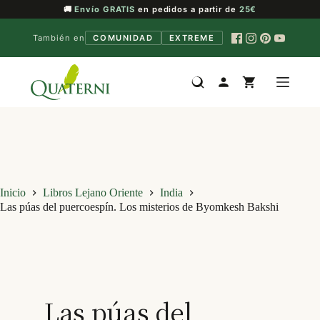
🚚
Envío GRATIS
en pedidos a partir de
25€
También en
COMUNIDAD
EXTREME
Saltar
al
contenido
Inicio
Libros Lejano Oriente
India
Las púas del puercoespín. Los misterios de Byomkesh Bakshi
Las púas del