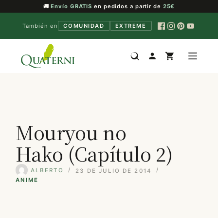
🚚
Envío GRATIS
en pedidos a partir de
25€
También en
COMUNIDAD
EXTREME
Saltar
al
contenido
Mouryou no
Hako (Capítulo 2)
ALBERTO
23 DE JULIO DE 2014
ANIME