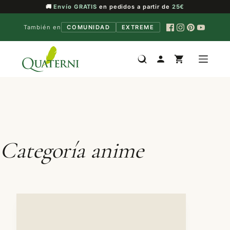
🚚
Envío GRATIS
en pedidos a partir de
25€
También en
COMUNIDAD
EXTREME
Saltar
al
contenido
Categoría
anime