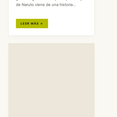
de Naruto viene de una historia
folclórica del siglo XIX? Bastante
menos de la que debería. Así que aquí
va un repaso a los…