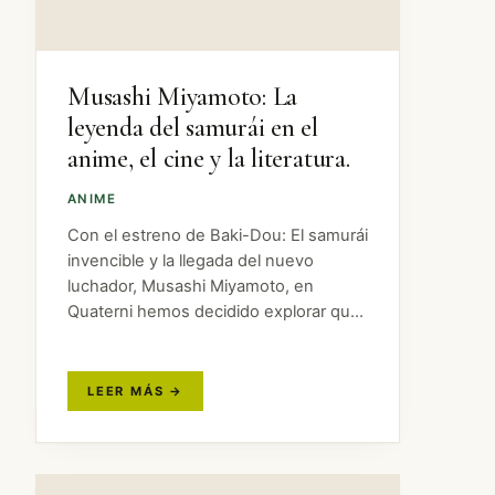
Musashi Miyamoto: La
leyenda del samurái en el
anime, el cine y la literatura.
ANIME
Con el estreno de Baki-Dou: El samurái
invencible y la llegada del nuevo
luchador, Musashi Miyamoto, en
Quaterni hemos decidido explorar qué
otras obras han retratado a este
legendario guerrero y cómo lo han
interpretado. Su vida Niñez y juventud:
…