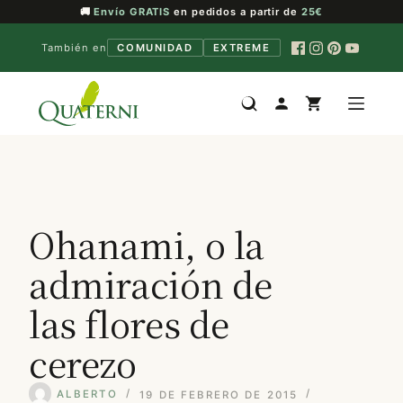
🚚
Envío GRATIS
en pedidos a partir de
25€
También en
COMUNIDAD
EXTREME
Saltar
al
contenido
Ohanami, o la
admiración de
las flores de
cerezo
ALBERTO
19 DE FEBRERO DE 2015