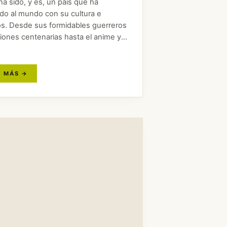
a sido, y es, un país que ha
ado al mundo con su cultura e
os. Desde sus formidables guerreros
ciones centenarias hasta el anime y
nología puntera. Pero Japón es un
on muchísimo más que…