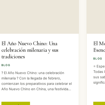
El Año Nuevo Chino: Una
El Mo
celebración milenaria y sus
Esenc
tradiciones
BLOG
BLOG
⭐ Espe
Todas l
? El Año Nuevo Chino: una celebración
sus sa
milenaria ? Con la llegada de febrero,
signifi
comienzan los preparativos para celebrar el
diferen
Año Nuevo Chino en China, una festividad
mostra
tradicional con más de 3000 años de
import
historia. Por eso, hemos decidido explorar