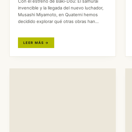
Con el estreno de Baki-Dou: El samurái
invencible y la llegada del nuevo luchador,
Musashi Miyamoto, en Quaterni hemos
decidido explorar qué otras obras han
retratado a este legendario guerrero y
cómo lo han interpretado. Su vida Niñez y
juventud:…