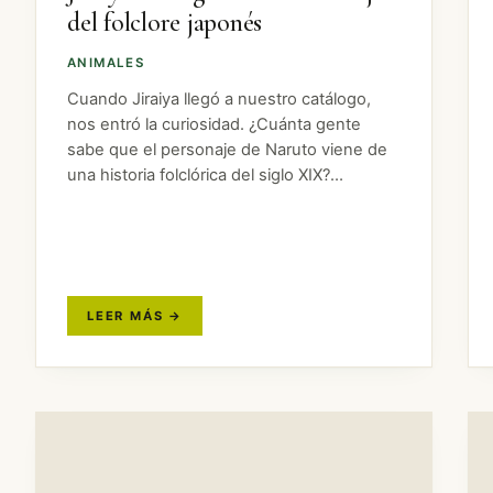
del folclore japonés
ANIMALES
Cuando Jiraiya llegó a nuestro catálogo,
nos entró la curiosidad. ¿Cuánta gente
sabe que el personaje de Naruto viene de
una historia folclórica del siglo XIX?
Bastante menos de la que debería. Así que
aquí va un repaso a los…