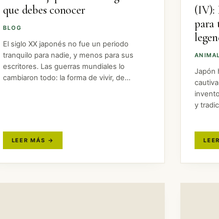
que debes conocer
(IV):
para 
BLOG
legen
El siglo XX japonés no fue un periodo
tranquilo para nadie, y menos para sus
ANIMA
escritores. Las guerras mundiales lo
Japón h
cambiaron todo: la forma de vivir, de
cautiv
relacionarse, de entender el país. Y esa
invent
sacudida se nota en sus libros.…
y tradi
su tec
país c