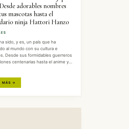
 Desde adorables nombres
tus mascotas hasta el
dario ninja Hattori Hanzo
LES
a sido, y es, un país que ha
ado al mundo con su cultura e
os. Desde sus formidables guerreros
ciones centenarias hasta el anime y
nología puntera. Pero Japón es un
on muchísimo más que…