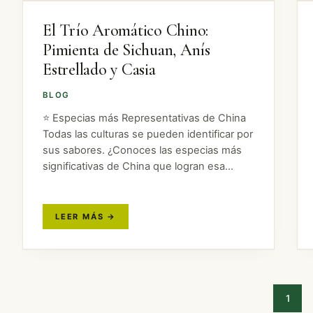
El Trío Aromático Chino:
Pimienta de Sichuan, Anís
Estrellado y Casia
BLOG
⭐ Especias más Representativas de China
Todas las culturas se pueden identificar por
sus sabores. ¿Conoces las especias más
significativas de China que logran esa
diferenciación? A continuación, os
mostramos tres de las especias chinas más
importantes que caracterizan el…
1