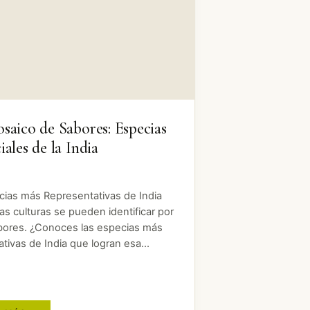
saico de Sabores: Especias
iales de la India
cias más Representativas de India
as culturas se pueden identificar por
bores. ¿Conoces las especias más
cativas de India que logran esa
ciación? A continuación, os
mos tres de las especias indias más
antes que caracterizan el…