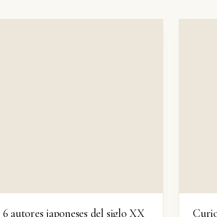
6 autores japoneses del siglo XX
Curio