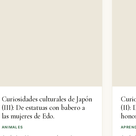
Curiosidades culturales de Japón
Curio
(III): De estatuas con babero a
(II):
las mujeres de Edo.
honor
ANIMALES
APREN