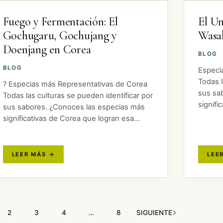
Fuego y Fermentación: El
El Un
Gochugaru, Gochujang y
Wasa
Doenjang en Corea
BLOG
BLOG
Especi
Todas l
?️ Especias más Representativas de Corea
sus sa
Todas las culturas se pueden identificar por
signifi
sus sabores. ¿Conoces las especias más
diferen
significativas de Corea que logran esa
mostra
diferenciación? A continuación, os
japone
mostramos tres de las especias (o mezclas
de especias) que caracterizan…
2
3
4
…
8
SIGUIENTE