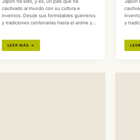
Japón ha sido, y es, un país que ha
Japón h
cautivado al mundo con su cultura e
cautiv
inventos. Desde sus formidables guerreros
invent
y tradiciones centenarias hasta el anime y
y tradi
su tecnología puntera. Pero Japón es un
su tec
país con muchísimo más que…
país c