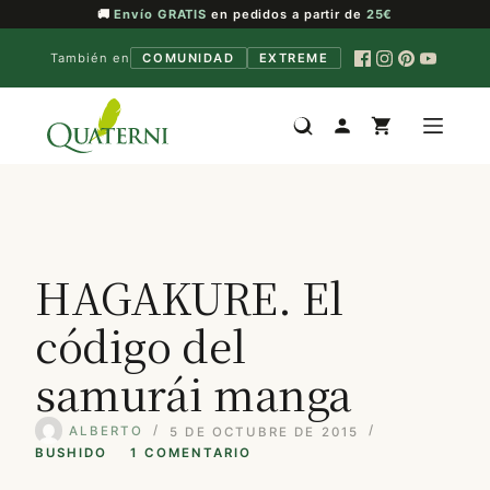
🚚
Envío GRATIS
en pedidos a partir de
25€
También en
COMUNIDAD
EXTREME
Saltar
al
contenido
HAGAKURE. El
código del
samurái manga
ALBERTO
5 DE OCTUBRE DE 2015
BUSHIDO
1 COMENTARIO