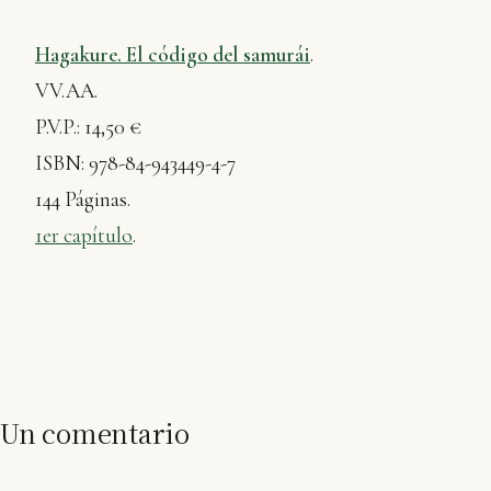
Hagakure. El código del samurái
.
VV.AA.
P.V.P.: 14,50 €
ISBN: 978-84-943449-4-7
144 Páginas.
1er capítulo
.
Un comentario