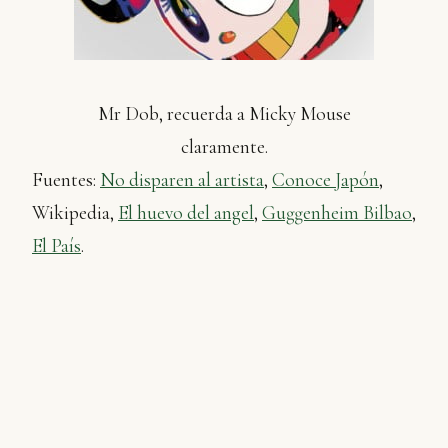
Mr Dob, recuerda a Micky Mouse
claramente.
Fuentes:
No disparen al artista
,
Conoce Japón
,
Wikipedia,
El huevo del angel
,
Guggenheim Bilbao
,
El País
.