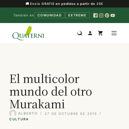
🚚
Envío GRATIS
en pedidos a partir de
25€
También en
COMUNIDAD
EXTREME
Saltar
al
contenido
El multicolor
mundo del otro
Murakami
ALBERTO
27 DE OCTUBRE DE 2015
CULTURA