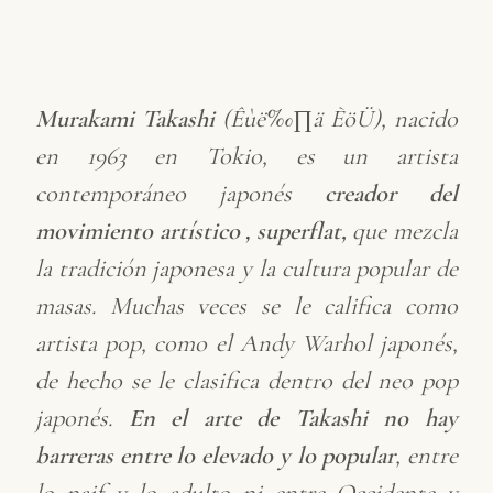
Murakami Takashi
(Êùë‰∏ä ÈöÜ), nacido
en 1963 en Tokio, es un artista
contemporáneo japonés
creador del
movimiento artístico ‚ superflat,
que mezcla
la tradición japonesa y la cultura popular de
masas. Muchas veces se le califica como
artista pop, como el Andy Warhol japonés,
de hecho se le clasifica dentro del neo pop
japonés.
En el arte de Takashi no hay
barreras entre lo elevado y lo popular
, entre
lo naif y lo adulto ni entre Occidente y