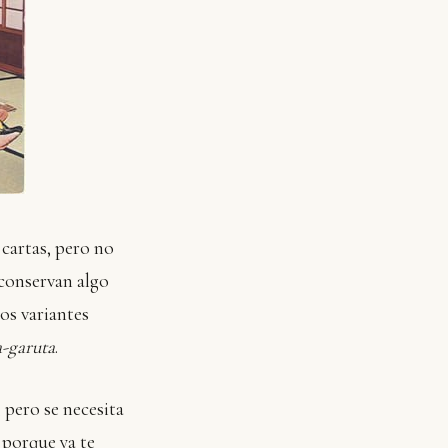
cartas, pero no
 conservan algo
os variantes
a-garuta
.
 pero se necesita
o porque ya te