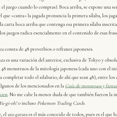
el juego cuando lo compras). Boca arriba, se expone una ser
el que «canta» la jugada pronuncia la primera sílaba, los jug
la carta boca arriba que contenga esa primera sílaba inscrita 
 los juegos radica esencialmente en el contenido de esas frase
ta
consta de 48 proverbios o refranes japoneses.
uta
es una variación del anterior, exclusiva de Tokyo y obsol
 48 monstruos de la mitología japonesa (cada uno con el ini
a completar todo el silabario; de ahí que sean 48), entre los
algunos de los mencionados en la
Guía de monstruos y fanta
kien
. No me cabe la menor duda de que también fueron la i
Yu-gi-oh!
o incluso
Pokemon Trading Cards
.
, el
uta-garuta
es el más conocido de todos, pues es el que h