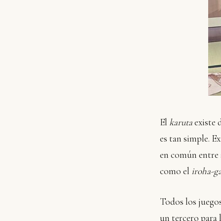
El
karuta
existe 
es tan simple. E
en común entre s
como el
iroha-g
Todos los juegos
un tercero para l