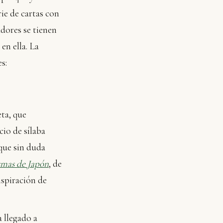
ie de cartas con
adores se tienen
en ella. La
s:
eta, que
cio de sílaba
 que sin duda
smas de Japón
, de
nspiración de
a llegado a