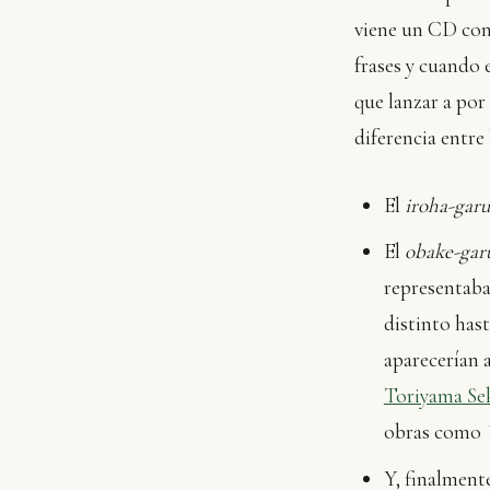
viene un CD con 
frases y cuando 
que lanzar a por 
diferencia entre
El
iroha-garu
El
obake-gar
representaba
distinto hast
aparecerían 
Toriyama Se
obras como
Y, finalmente