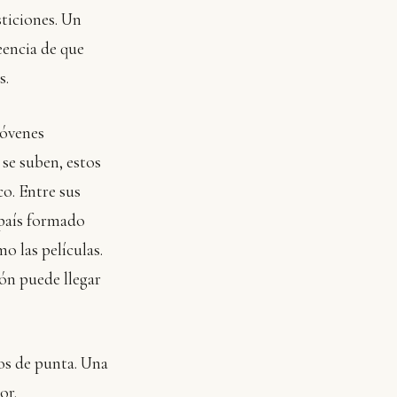
sticiones. Un
eencia de que
s.
jóvenes
 se suben, estos
co. Entre sus
 país formado
o las películas.
ión puede llegar
los de punta. Una
or.