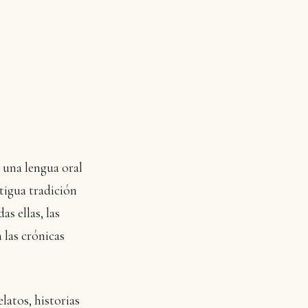
a una lengua oral
ntigua tradición
as ellas, las
 las crónicas
elatos, historias