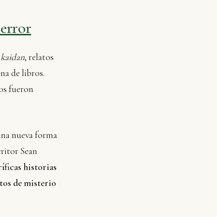
terror
e
kaidan
, relatos
na de libros.
ros fueron
 una nueva forma
scritor Sean
ríficas historias
atos de misterio