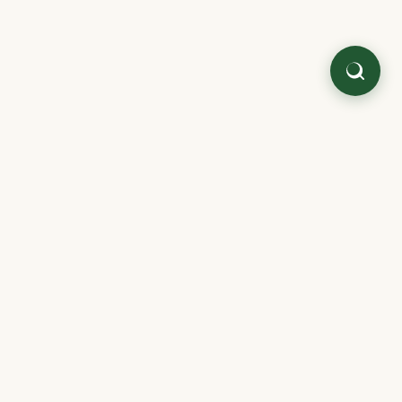
Quaterni.
Literatura japonesa y oriental,
cuidada como antes.