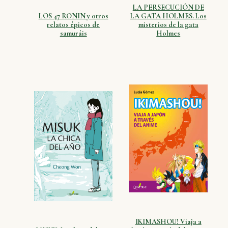
LA PERSECUCIÓN DE
LOS 47 RONIN y otros
LA GATA HOLMES. Los
relatos épicos de
misterios de la gata
samuráis
Holmes
IKIMASHOU! Viaja a