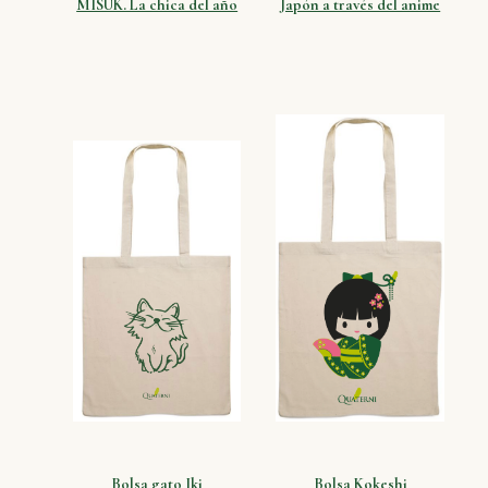
MISUK. La chica del año
Japón a través del anime
Bolsa gato Iki
Bolsa Kokeshi