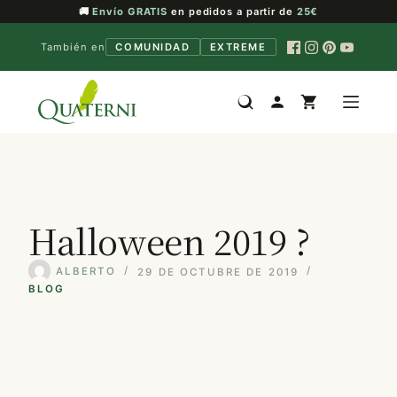
🚚
Envío GRATIS
en pedidos a partir de
25€
También en
COMUNIDAD
EXTREME
Saltar
al
contenido
Halloween 2019 ?
ALBERTO
29 DE OCTUBRE DE 2019
BLOG