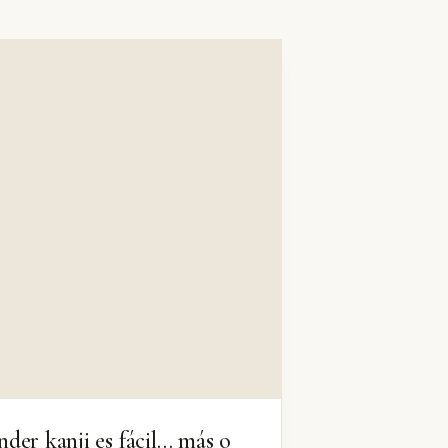
der kanji es fácil… más o