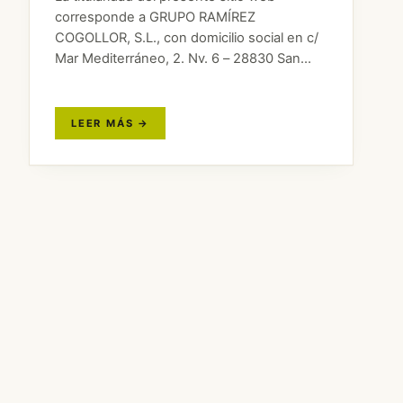
corresponde a GRUPO RAMÍREZ
COGOLLOR, S.L., con domicilio social en c/
Mar Mediterráneo, 2. Nv. 6 – 28830 San
Fernando de Henares, Madrid y NIF B-
85051530. Inscrita en el Registro Mercantil
de Madrid, Tomo…