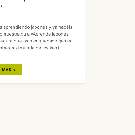
s
is aprendiendo japonés y ya habéis
o nuestra guía «Aprende japonés
, seguro que os han quedado ganas
traros al mundo de los kanji.
 cueste creerlo, muchos de ellos
 más que iconografías de objetos