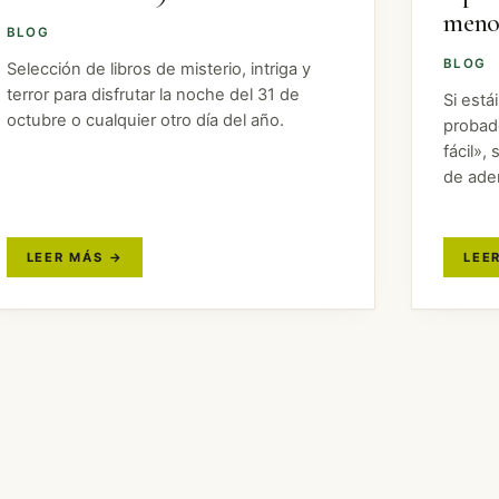
meno
BLOG
BLOG
Selección de libros de misterio, intriga y
terror para disfrutar la noche del 31 de
Si está
octubre o cualquier otro día del año.
probad
fácil»
de aden
Aunque
no son
o…