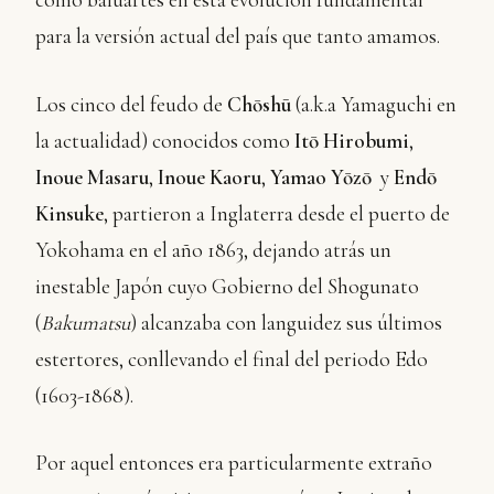
para la versión actual del país que tanto amamos.
Los cinco del feudo de
Chōshū
(a.k.a Yamaguchi en
la actualidad) conocidos como
Itō Hirobumi
,
Inoue Masaru
,
Inoue Kaoru
,
Yamao Yōzō
y
Endō
Kinsuke
, partieron a Inglaterra desde el puerto de
Yokohama en el año 1863, dejando atrás un
inestable Japón cuyo Gobierno del Shogunato
(
Bakumatsu
) alcanzaba con languidez sus últimos
estertores, conllevando el final del periodo Edo
(1603-1868).
Por aquel entonces era particularmente extraño