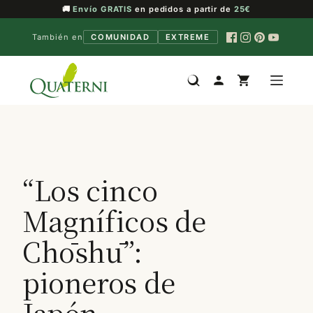
🚚
Envío GRATIS
en pedidos a partir de
25€
También en
COMUNIDAD
EXTREME
Saltar
al
contenido
“Los cinco
Magníficos de
Chōshū”:
pioneros de
Japón