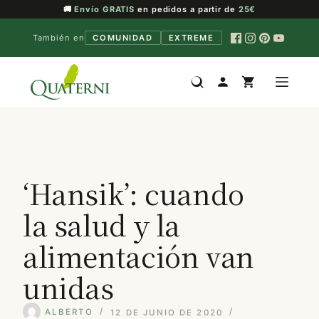
🚚
Envío GRATIS
en pedidos a partir de
25€
También en
COMUNIDAD
EXTREME
Saltar
al
contenido
‘Hansik’: cuando
la salud y la
alimentación van
unidas
ALBERTO
12 DE JUNIO DE 2020