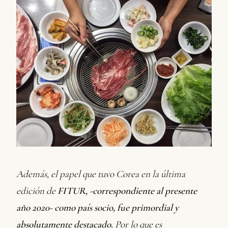
Además, el papel que tuvo Corea en la última
edición de
FITUR, -correspondiente al presente
año 2020- como país socio, fue primordial y
absolutamente destacado.
Por lo que es