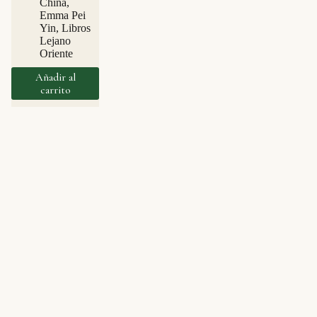
China
,
Emma Pei
Yin
,
Libros
Lejano
Oriente
Añadir al
carrito