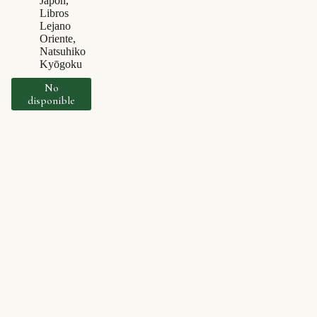
Japón
,
Libros
Lejano
Oriente
,
Natsuhiko
Kyōgoku
No
disponible