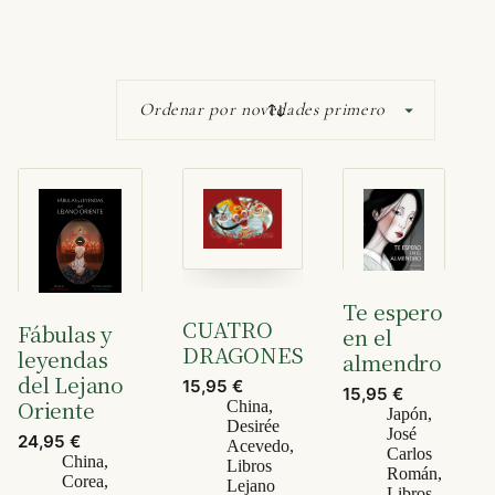
Te espero
CUATRO
Fábulas y
en el
DRAGONES
leyendas
almendro
del Lejano
15,95
€
15,95
€
Oriente
China
,
Japón
,
Desirée
José
24,95
€
Acevedo
,
Carlos
China
,
Libros
Román
,
Corea
,
Lejano
Libros