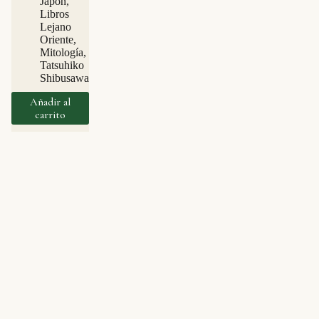
Japón
,
Libros
Lejano
Oriente
,
Mitología
,
Tatsuhiko
Shibusawa
Añadir al
carrito