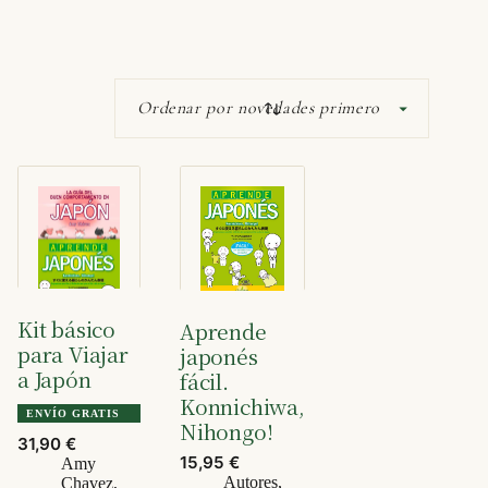
Kit básico
Aprende
para Viajar
japonés
a Japón
fácil.
Konnichiwa,
ENVÍO GRATIS
Nihongo!
31,90
€
15,95
€
Amy
Autores
,
Chavez
,