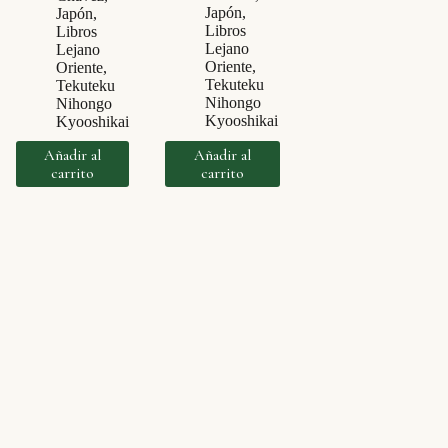
Japón
,
Japón
,
Libros
Libros
Lejano
Lejano
Oriente
,
Oriente
,
Tekuteku
Tekuteku
Nihongo
Nihongo
Kyooshikai
Kyooshikai
Añadir al
Añadir al
carrito
carrito