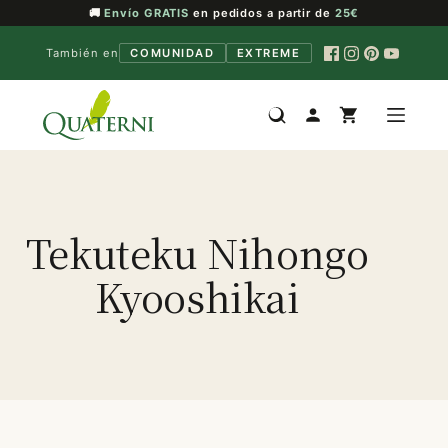
🚚
Envío GRATIS
en pedidos a partir de
25€
También en
COMUNIDAD
EXTREME
Saltar
al
contenido
Tekuteku Nihongo
Kyooshikai