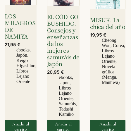
LOS
EL CÓDIGO
MISUK. La
MILAGROS
BUSHIDO.
chica del año
DE
Consejos y
19,95
€
NAMIYA
enseñanzas
Cheong
de los
21,95
€
Won
,
Corea
,
mejores
ebooks
,
Libros
Japón
,
samuráis de
Lejano
Keigo
Oriente
,
Japón
Higashino
,
Novela
Libros
gráfica
20,95
€
Lejano
(Manga,
ebooks
,
Oriente
Manhwa)
Japón
,
Libros
Lejano
Oriente
,
Samuráis
,
Tadashi
Kamiko
Añadir al
Añadir al
Añadir al
carrito
carrito
carrito