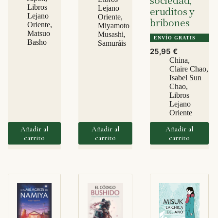
Libros
Lejano
eruditos y
Lejano
Oriente
,
bribones
Oriente
,
Miyamoto
Matsuo
Musashi
,
ENVÍO GRATIS
Basho
Samuráis
25,95
€
China
,
Claire Chao
,
Isabel Sun
Chao
,
Libros
Lejano
Oriente
Añadir al
Añadir al
Añadir al
carrito
carrito
carrito