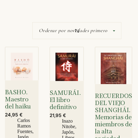
BASHO.
SAMURÁI.
RECUERDOS
Maestro
El libro
DEL VIEJO
del haiku
definitivo
SHANGHÁI.
24,95
€
21,95
€
Memorias de
Carlos
Inazo
miembros de
Ramos
Nitobe
,
la alta
Fuentes
,
Japón
,
sociedad,
Japón
,
Libros