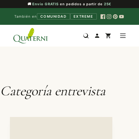
🚚
Envío GRATIS
en pedidos a partir de
25€
También en
COMUNIDAD
EXTREME
Saltar
al
contenido
Categoría
entrevista