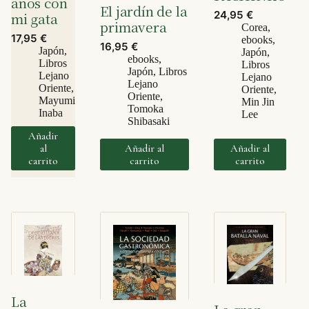
años con
El jardín de la
24,95
€
mi gata
primavera
Corea
,
17,95
€
ebooks
,
16,95
€
Japón
,
Japón
,
ebooks
,
Libros
Libros
Japón
,
Libros
Lejano
Lejano
Lejano
Oriente
,
Oriente
,
Oriente
,
Mayumi
Min Jin
Tomoka
Inaba
Lee
Shibasaki
Añadir
al
Añadir al
Añadir al
carrito
carrito
carrito
La