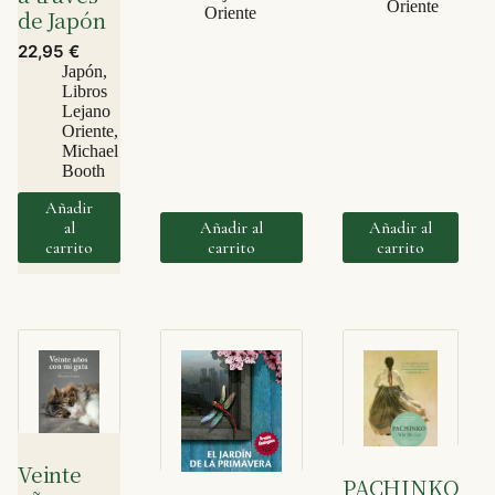
Oriente
Oriente
de Japón
22,95
€
Japón
,
Libros
Lejano
Oriente
,
Michael
Booth
Añadir
al
Añadir al
Añadir al
carrito
carrito
carrito
Veinte
PACHINKO