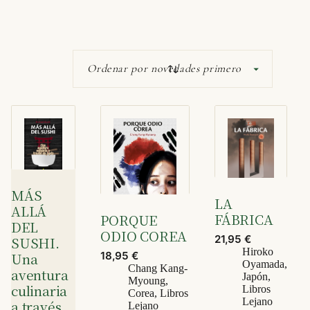
MÁS
LA
ALLÁ
FÁBRICA
PORQUE
DEL
ODIO COREA
21,95
€
SUSHI.
Hiroko
18,95
€
Una
Oyamada
,
Chang Kang-
aventura
Japón
,
Myoung
,
culinaria
Libros
Corea
,
Libros
Lejano
a través
Lejano