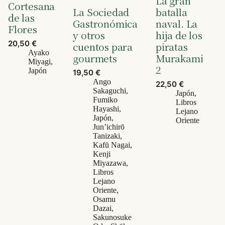
La gran
Cortesana
batalla
La Sociedad
de las
naval. La
Gastronómica
Flores
hija de los
y otros
20,50
€
piratas
cuentos para
Ayako
Murakami
gourmets
Miyagi
,
2
Japón
19,50
€
Ango
22,50
€
Sakaguchi
,
Japón
,
Fumiko
Libros
Hayashi
,
Lejano
Japón
,
Oriente
Jun’ichirō
Tanizaki
,
Kafū Nagai
,
Kenji
Miyazawa
,
Libros
Lejano
Oriente
,
Osamu
Dazai
,
Sakunosuke