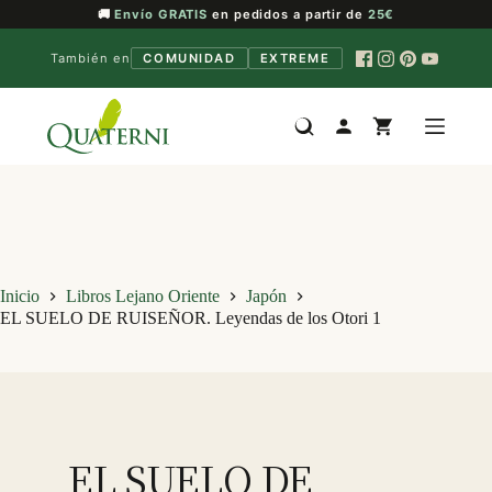
🚚
Envío GRATIS
en pedidos a partir de
25€
También en
COMUNIDAD
EXTREME
Saltar
al
contenido
Inicio
Libros Lejano Oriente
Japón
EL SUELO DE RUISEÑOR. Leyendas de los Otori 1
EL SUELO DE