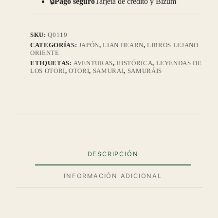
🔒
Pago seguro
Tarjeta de crédito y Bizum
Otori
1
cantidad
SKU:
Q0119
CATEGORÍAS:
JAPÓN
,
LIAN HEARN
,
LIBROS LEJANO
ORIENTE
ETIQUETAS:
AVENTURAS
,
HISTÓRICA
,
LEYENDAS DE
LOS OTORI
,
OTORI
,
SAMURAI
,
SAMURÁIS
DESCRIPCIÓN
INFORMACIÓN ADICIONAL