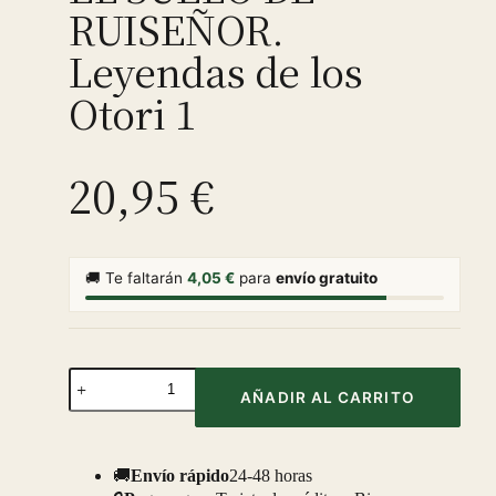
RUISEÑOR.
Leyendas de los
Otori 1
20,95
€
🚚 Te faltarán
4,05
€
para
envío gratuito
EL
SUELO
AÑADIR AL CARRITO
DE
RUISEÑOR.
Leyendas
de
🚚
Envío rápido
24-48 horas
los