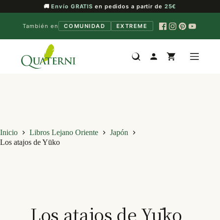
🚚
Envío GRATIS
en pedidos a partir de
25€
También en
COMUNIDAD
EXTREME
Saltar
al
contenido
Inicio
Libros Lejano Oriente
Japón
Los atajos de Yūko
Los atajos de Yūko