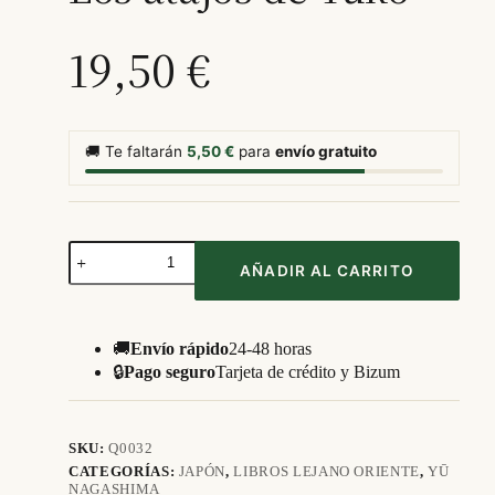
19,50
€
🚚 Te faltarán
5,50
€
para
envío gratuito
Los
atajos
AÑADIR AL CARRITO
de
Yūko
cantidad
🚚
Envío rápido
24-48 horas
🔒
Pago seguro
Tarjeta de crédito y Bizum
SKU:
Q0032
CATEGORÍAS:
JAPÓN
,
LIBROS LEJANO ORIENTE
,
YŪ
NAGASHIMA