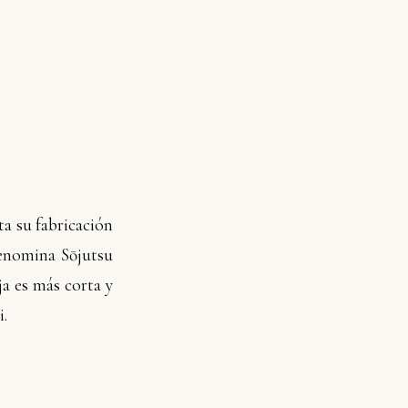
ata su fabricación
denomina Sōjutsu
ja es más corta y
i.