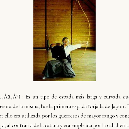
:„Åü„Å°
) : Es un tipo de espada más larga y curvada qu
esora de la misma, fue la primera espada forjada de Japón .
r ello era utilizada por los guerreros de mayor rango y cond
jo, al contrario de la catana y era empleada por la caballería.