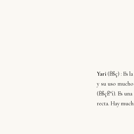
Yari
(
Êßç
) : Es 
y su uso mucho 
(
ÊßçË°ì
). Es una
recta. Hay mucha 