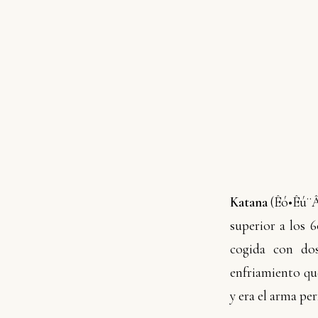
Katana
(Êó•Êú¨Âà
superior a los 
cogida con dos
enfriamiento qu
y era el arma pe