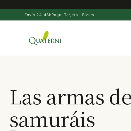
Envío 24-48h
Pago: Tarjeta · Bizum
Saltar
al
contenido
Las armas de
samuráis