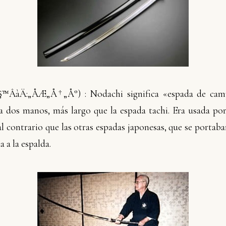
§™ÂàÄ:„ÅÆ„Å†„Å°)
: Nodachi significa «espada de cam
 a dos manos, más largo que la espada tachi. Era usada por
l contrario que las otras espadas japonesas, que se portaba
a a la espalda.