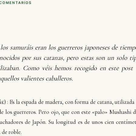
 COMENTARIOS
los samuráis eran los guerreros japoneses de tiemp
ocidos por sus catanas, pero estas son un solo tip
lizaban. Como véis hemos recogido en este post
quellos valientes caballeros.
â£
) : Es la espada de madera, con forma de catana, utilizada
e los guerreros. Pero ojo, que con este «palo» Mushashi 
luchadores de Japón. Su longitud es de unos cien centímetr
 de roble.