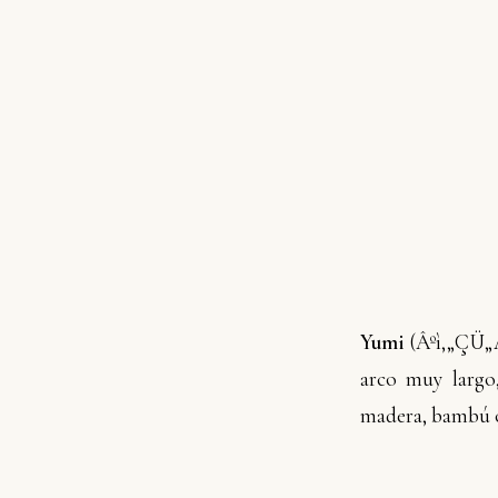
Yumi
(
Âºì,„ÇÜ
arco muy largo
madera, bambú o