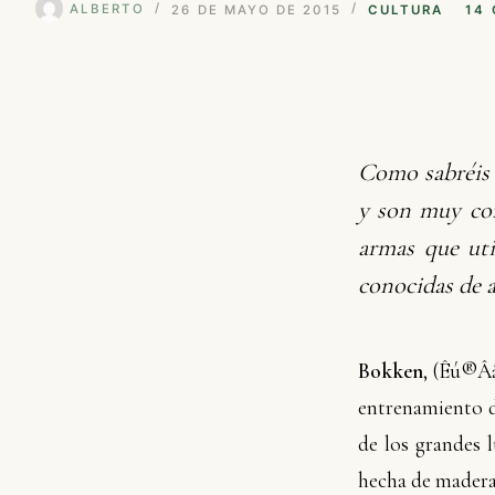
ALBERTO
26 DE MAYO DE 2015
CULTURA
14
Como sabréis 
y son muy con
armas que uti
conocidas de a
Bokken
, (
Êú®Â
entrenamiento d
de los grandes 
hecha de madera