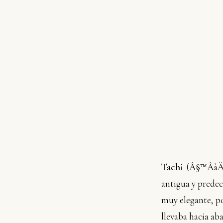
Tachi
(
Â§™ÂàÄ
antigua y predec
muy elegante, po
llevaba hacia aba