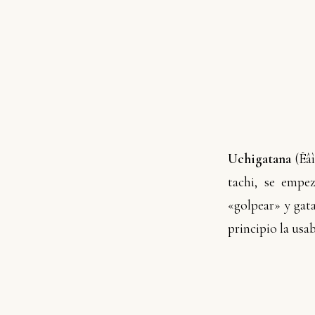
Uchigatana
(
Êâ
tachi, se empe
«golpear» y gat
principio la usa