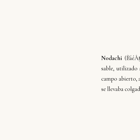
Nodachi
(
ÈáéÂ
sable, utilizado
campo abierto, a
se llevaba colgad