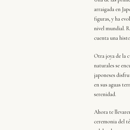
arraigada en Jap
figuras, y ha ev
nivel mundial. Re
cuenta una histo
Otra joya de la 
naturales se enc
japoneses disfru
en sus aguas ter
serenidad.
Ahora te llevare
ceremonia del t