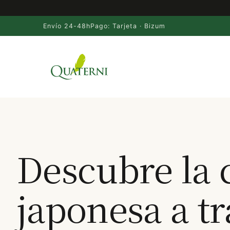
Envío 24-48h
Pago: Tarjeta · Bizum
Saltar
al
contenido
Descubre la 
japonesa a tr