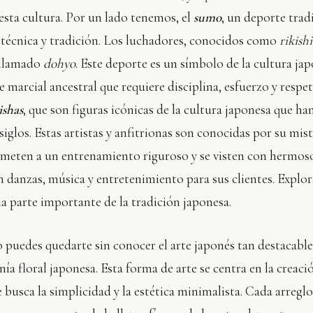
esta cultura. Por un lado tenemos, el
sumo
, un deporte trad
 técnica y tradición. Los luchadores, conocidos como
rikishi
 llamado
dohyo
. Este deporte es un símbolo de la cultura jap
e marcial ancestral que requiere disciplina, esfuerzo y respe
ishas
, que son figuras icónicas de la cultura japonesa que ha
glos. Estas artistas y anfitrionas son conocidas por su miste
someten a un entrenamiento riguroso y se visten con hermo
n danzas, música y entretenimiento para sus clientes. Explo
a parte importante de la tradición japonesa.
 puedes quedarte sin conocer el arte japonés tan destacable
nía floral japonesa. Esta forma de arte se centra en la creaci
e busca la simplicidad y la estética minimalista. Cada arreg