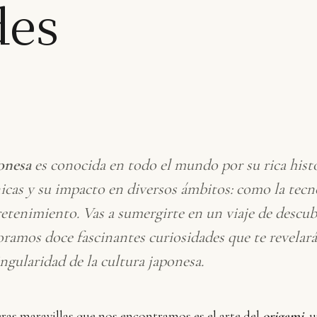
des
onesa
es conocida en todo el mundo por su rica histo
icas y su impacto en diversos ámbitos: como la tecno
retenimiento. Vas a sumergirte en un viaje de descu
ramos doce fascinantes curiosidades que te revelará
ingularidad de la cultura japonesa.
ras maravillas que nos encontramos es el arte del
origami
, 