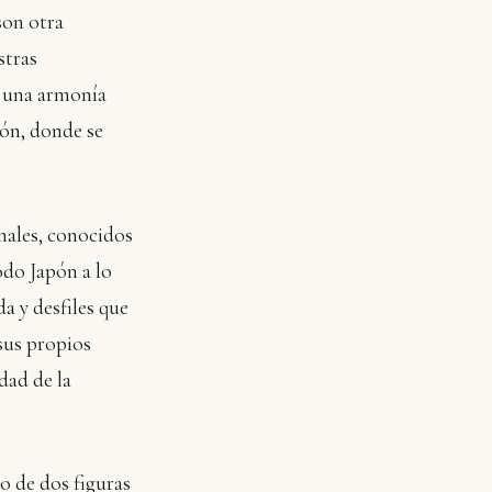
son otra
stras
r una armonía
ión, donde se
nales, conocidos
odo Japón a lo
a y desfiles que
 sus propios
idad de la
o de dos figuras