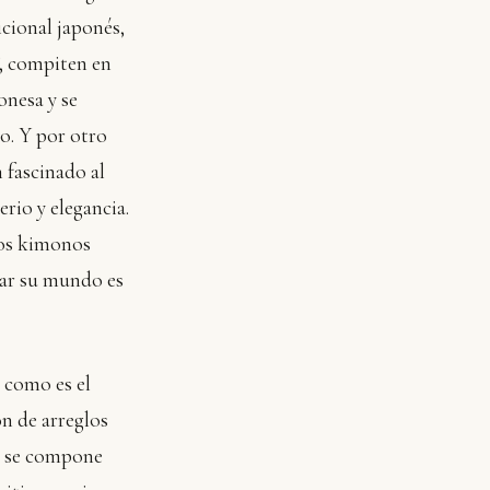
icional japonés,
, compiten en
onesa y se
to. Y por otro
n fascinado al
rio y elegancia.
sos kimonos
rar su mundo es
 como es el
ón de arreglos
lo se compone