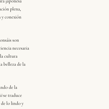
tura japonesa
nción plena,
n y conexión
bonsáis son
iencia necesaria
la cultura
a belleza de la
undo de la
ii
se traduce
de lo lindo y