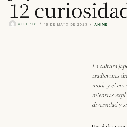
12 curiosida
ALBERTO
18 DE MAYO DE 2023
ANIME
La
cultura jap
tradiciones ún
moda y el ent
mientras explo
diversidad y s
Una de las prime