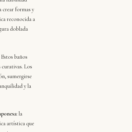
a crear formas y
ica reconocida a
figura doblada
. Estos baños
 curativas. Los
ión, sumergirse
anquilidad y la
japonesa
: la
ica artística que