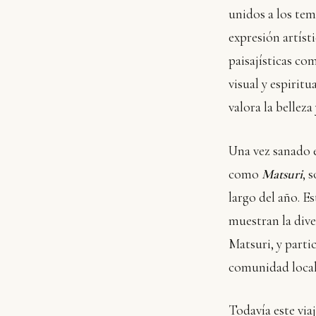
unidos a los tem
expresión artíst
paisajísticas c
visual y espirit
valora la belleza
Una vez sanado e
como
Matsuri
, 
largo del año. E
muestran la diver
Matsuri, y partic
comunidad local
Todavía este via