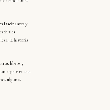
smitir emociones
s fascinantes y
estivales
eza, la historia
tros libros y
 Sumérgete en sus
amos algunas