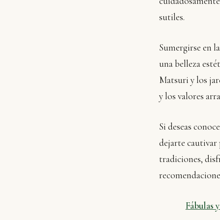
cuidadosamente p
sutiles.
Sumergirse en la
una belleza estét
Matsuri y los ja
y los valores arr
Si deseas conoce
dejarte cautivar
tradiciones, dis
recomendacione
Fábulas y