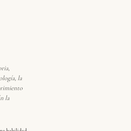
ria,
logía, la
brimiento
n la
una habilidad