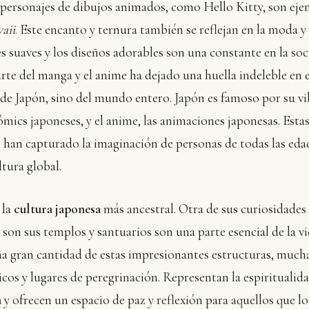
 personajes de dibujos animados, como Hello Kitty, son eje
aii
. Este encanto y ternura también se reflejan en la moda y
s suaves y los diseños adorables son una constante en la so
 arte del manga y el anime ha dejado una huella indeleble en
 de Japón, sino del mundo entero. Japón es famoso por su vi
ómics japoneses, y el anime, las animaciones japonesas. Esta
 han capturado la imaginación de personas de todas las eda
ltura global.
 la
cultura japonesa
más ancestral. Otra de sus curiosidades 
s son sus templos y santuarios son una parte esencial de la v
a gran cantidad de estas impresionantes estructuras, mucha
ricos y lugares de peregrinación. Representan la espiritualida
a
y ofrecen un espacio de paz y reflexión para aquellos que lo