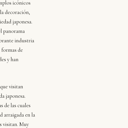
mplos icónicos
 la decoración,
ciedad japonesa.
 el panorama
brante industria
s formas de
des y han
que visitan
ida japonesa.
s de las cuales
d arraigada en la
s visitan. Muy