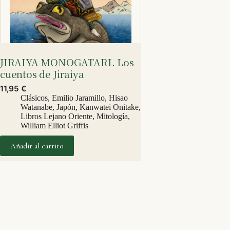
JIRAIYA MONOGATARI. Los
cuentos de Jiraiya
11,95
€
Clásicos
,
Emilio Jaramillo
,
Hisao
Watanabe
,
Japón
,
Kanwatei Onitake
,
Libros Lejano Oriente
,
Mitología
,
William Elliot Griffis
Añadir al carrito