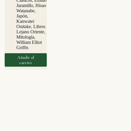
Clásicos
,
Emilio
Jaramillo
,
Hisao
Watanabe
,
Japón
,
Kanwatei
Onitake
,
Libros
Lejano Oriente
,
Mitología
,
William Elliot
Griffis
Añadir al
carrito