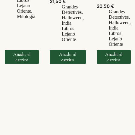
Libros
21,50
€
Lejano
20,50
€
Grandes
Oriente
,
Grandes
Detectives
,
Mitología
Detectives
,
Halloween
,
Halloween
,
India
,
India
,
Libros
Libros
Lejano
Lejano
Oriente
Oriente
Añadir al
Añadir al
Añadir al
carrito
carrito
carrito