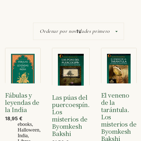
Fábulas y
El veneno
Las púas del
leyendas de
de la
puercoespín.
la India
tarántula.
Los
Los
misterios de
18,95
€
misterios de
ebooks
,
Byomkesh
Byomkesh
Halloween
,
Bakshi
India
,
Bakshi