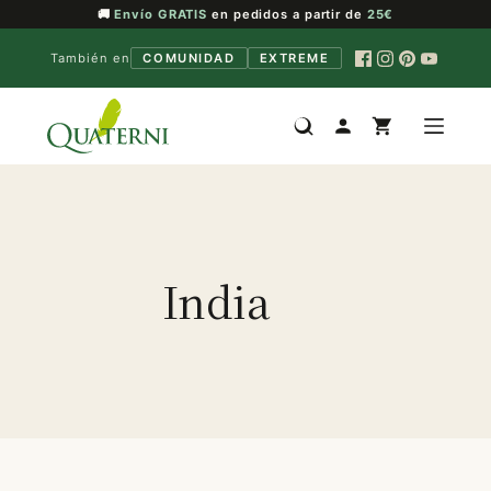
🚚
Envío GRATIS
en pedidos a partir de
25€
También en
COMUNIDAD
EXTREME
Saltar
al
contenido
India