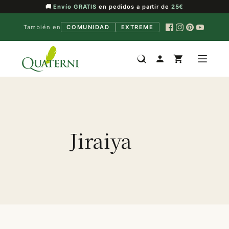
🚚
Envío GRATIS
en pedidos a partir de
25€
También en
COMUNIDAD
EXTREME
Saltar
al
contenido
Jiraiya