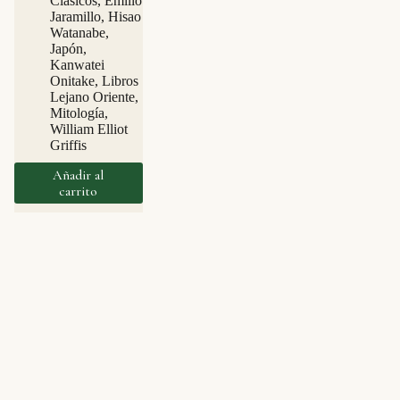
Clásicos
,
Emilio
Jaramillo
,
Hisao
Watanabe
,
Japón
,
Kanwatei
Onitake
,
Libros
Lejano Oriente
,
Mitología
,
William Elliot
Griffis
Añadir al
carrito