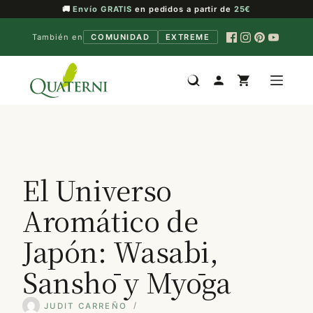
🚚
Envío GRATIS
en pedidos a partir de
25€
También en
COMUNIDAD
EXTREME
Saltar
al
contenido
El Universo
Aromático de
Japón: Wasabi,
Sanshō y Myōga
JUDIT CARREÑO