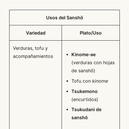
Usos del Sanshō
Variedad
Plato/Uso
Verduras, tofu y
Kinome-ae
acompañamientos
(verduras con hojas
de sanshō)
Tofu con
kinome
Tsukemono
(encurtidos)
Tsukudani de
sanshō