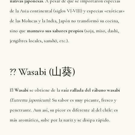
nativas japonesas
. A pesar de que se importaron especias
de la Asia continental (siglos VI-VIII) y especias «exóticas»
de las Molucas y la India, Japón no transformó su cocina,
sino que
mantuvo sus sabores propios
(soja, miso, dashi,
jengibres locales, sanshō, etc.).
?? Wasabi (山葵)
El
Wasabi
se obtiene de la
raíz rallada del rábano wasabi
(Eutrema japonicum)
. Su sabor es muy picante, fresco y
penetrante. Aun así, su picor es diferente al del chile: es
más aromático, sube por la nariz y se disipa rápido.