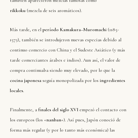
también aparecieron mezclas famosas como
rikkoku
(mezcla de seis aromáticos).
Más tarde, en el
período Kamakura–Muromachi
(1185-
1573), también se introdujeron nuevas especias debido al
continuo comercio con China y el Sudeste Asiático (y más
tarde comerciantes árabes e indios). Aun así, el valor de
compra continuaba siendo muy elevado, por lo que la
cocina japonesa
seguía monopolizada por los
ingredientes
locales
.
Finalmente, a
finales del siglo XVI
empezó el contacto con
los europeos (los «
nanban
«). Así pues, Japón conoció de
forma más regular (y por lo tanto más económica) las