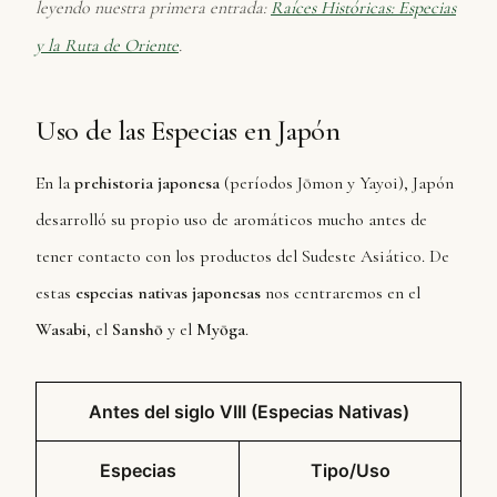
leyendo nuestra primera entrada:
Raíces Históricas: Especias
y la Ruta de Oriente
.
Uso de las Especias en Japón
En la
prehistoria japonesa
(períodos Jōmon y Yayoi), Japón
desarrolló su propio uso de aromáticos mucho antes de
tener contacto con los productos del Sudeste Asiático. De
estas
especias nativas japonesas
nos centraremos en el
Wasabi
, el
Sanshō
y el
Myōga
.
Antes del siglo VIII (Especias Nativas)
Especias
Tipo/Uso