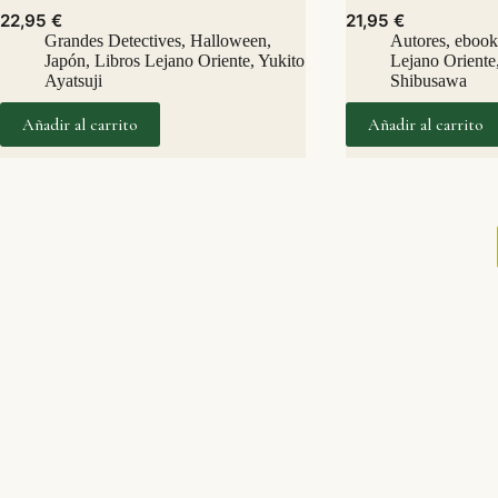
22,95
€
21,95
€
Grandes Detectives
,
Halloween
,
Autores
,
ebook
Japón
,
Libros Lejano Oriente
,
Yukito
Lejano Oriente
Ayatsuji
Shibusawa
Añadir al carrito
Añadir al carrito