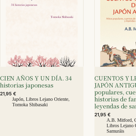
CIEN AÑOS Y UN DÍA. 34
CUENTOS Y L
historias japonesas
JAPÓN ANTIGU
populares, cue
21,95
€
historias de f
Japón
,
Libros Lejano Oriente
,
leyendas de s
Tomoka Shibasaki
21,95
€
A.B. Mitford
,
Libros Lejano 
Samuráis