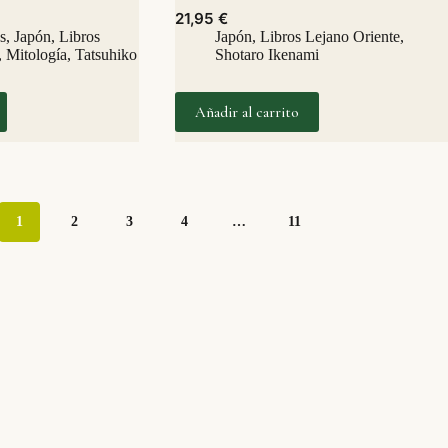
21,95
€
s
,
Japón
,
Libros
Japón
,
Libros Lejano Oriente
,
,
Mitología
,
Tatsuhiko
Shotaro Ikenami
Añadir al carrito
1
2
3
4
…
11