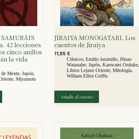
 SAMURÁIS
JIRAIYA MONOGATARI. Los
ía. 42 lecciones
cuentos de Jiraiya
os cinco anillos
11,95
€
án la vida
Clásicos
,
Emilio Jaramillo
,
Hisao
Watanabe
,
Japón
,
Kanwatei Onitake
Libros Lejano Oriente
,
Mitología
,
e de Mente
,
Japón
,
William Elliot Griffis
Oriente
,
Miyamoto
Añadir al carrito