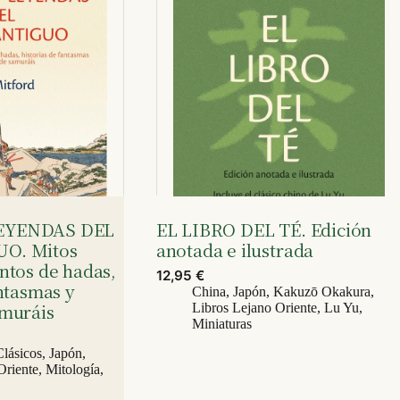
EYENDAS DEL
EL LIBRO DEL TÉ. Edición
O. Mitos
anotada e ilustrada
ntos de hadas,
12,95
€
antasmas y
China
,
Japón
,
Kakuzō Okakura
,
amuráis
Libros Lejano Oriente
,
Lu Yu
,
Miniaturas
Clásicos
,
Japón
,
Oriente
,
Mitología
,