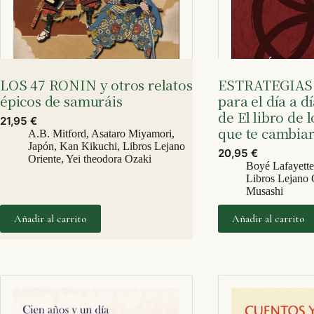
LOS 47 RONIN y otros relatos
ESTRATEGIAS
épicos de samuráis
para el día a d
de El libro de l
21,95
€
que te cambiar
A.B. Mitford
,
Asataro Miyamori
,
Japón
,
Kan Kikuchi
,
Libros Lejano
20,95
€
Oriente
,
Yei theodora Ozaki
Boyé Lafayett
Libros Lejano 
Musashi
Añadir al carrito
Añadir al carrito