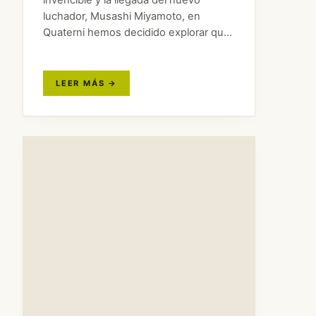
invencible y la llegada del nuevo
luchador, Musashi Miyamoto, en
Quaterni hemos decidido explorar qué
otras obras han retratado a este
legendario guerrero y cómo lo han
interpretado. Su vida Niñez y juventud:
…