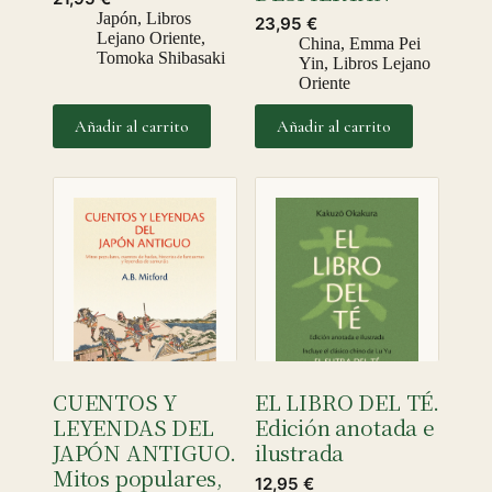
Japón
,
Libros
23,95
€
Lejano Oriente
,
China
,
Emma Pei
Tomoka Shibasaki
Yin
,
Libros Lejano
Oriente
Añadir al carrito
Añadir al carrito
CUENTOS Y
EL LIBRO DEL TÉ.
LEYENDAS DEL
Edición anotada e
JAPÓN ANTIGUO.
ilustrada
Mitos populares,
12,95
€