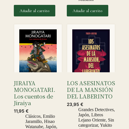
Añadir al carrito
Añadir al carrito
JIRAIYA
LOS ASESINATOS
MONOGATARI.
DE LA MANSIÓN
Los cuentos de
DEL LABERINTO
Jiraiya
23,95
€
Grandes Detectives
,
11,95
€
Japón
,
Libros
Clásicos
,
Emilio
Lejano Oriente
,
Sin
Jaramillo
,
Hisao
categorizar
,
Yukito
Watanabe
,
Japón
,