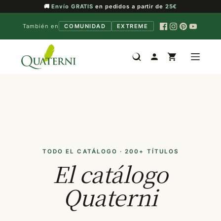
🚚
Envío GRATIS
en pedidos a partir de
25€
También en
COMUNIDAD
EXTREME
Saltar
al
contenido
TODO EL CATÁLOGO · 200+ TÍTULOS
El catálogo
Quaterni