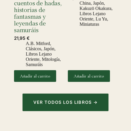
cuentos de hadas,
China
,
Japón
,
historias de
Kakuzō Okakura
,
Libros Lejano
fantasmas y
Oriente
,
Lu Yu
,
leyendas de
Miniaturas
samuráis
21,95
€
A.B. Mitford
,
Clásicos
,
Japón
,
Libros Lejano
Oriente
,
Mitología
,
Samuráis
Añadir al carrito
Añadir al carrito
VER TODOS LOS LIBROS →