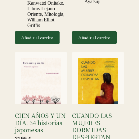
Ayatsuji
Kanwatei Onitake
,
Libros Lejano
Oriente
,
Mitología
,
William Elliot
Griffis
Añadir al carrito
Añadir al carrito
CIEN AÑOS Y UN
CUANDO LAS
DÍA. 34 historias
MUJERES
japonesas
DORMIDAS
DESPIERTAN
21,95
€