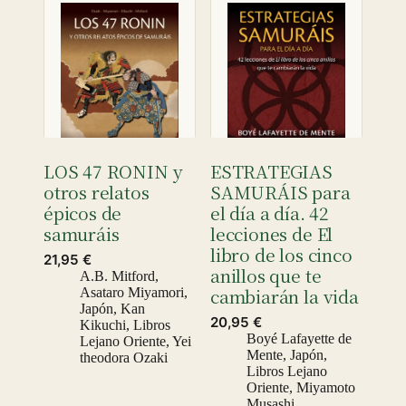
LOS 47 RONIN y
ESTRATEGIAS
otros relatos
SAMURÁIS para
épicos de
el día a día. 42
samuráis
lecciones de El
libro de los cinco
21,95
€
anillos que te
A.B. Mitford
,
cambiarán la vida
Asataro Miyamori
,
Japón
,
Kan
20,95
€
Kikuchi
,
Libros
Boyé Lafayette de
Lejano Oriente
,
Yei
Mente
,
Japón
,
theodora Ozaki
Libros Lejano
Oriente
,
Miyamoto
Musashi